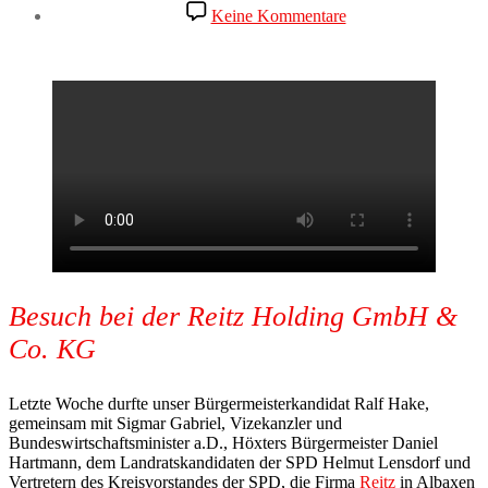
zu
Keine Kommentare
Besuch
bei
Firma
Reitz
Besuch bei der Reitz Holding GmbH &
Co. KG
Letzte Woche durfte unser Bürgermeisterkandidat Ralf Hake,
gemeinsam mit Sigmar Gabriel, Vizekanzler und
Bundeswirtschaftsminister a.D., Höxters Bürgermeister Daniel
Hartmann, dem Landratskandidaten der SPD Helmut Lensdorf und
Vertretern des Kreisvorstandes der SPD, die Firma
Reitz
in Albaxen