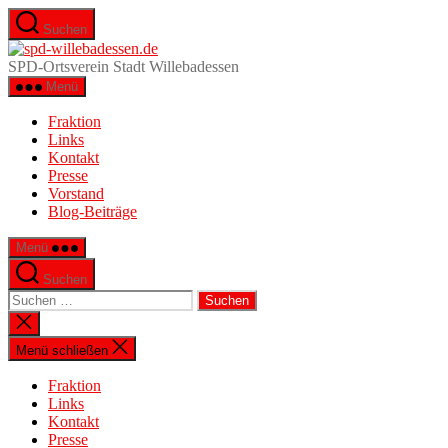
Zum
Suchen
Inhalt
spd-
springen
willebadessen.de
SPD-Ortsverein Stadt Willebadessen
Menü
Fraktion
Links
Kontakt
Presse
Vorstand
Blog-Beiträge
Menü
Suchen
Suche
nach:
Suche
schließen
Menü schließen
Fraktion
Links
Kontakt
Presse