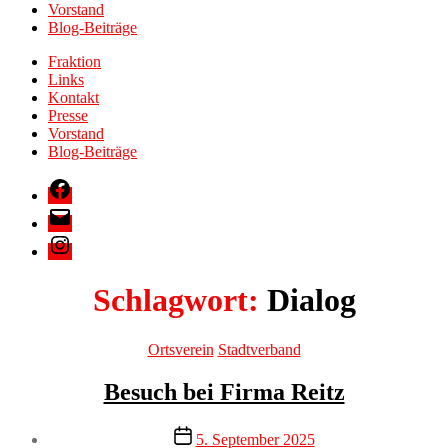
Vorstand
Blog-Beiträge
Fraktion
Links
Kontakt
Presse
Vorstand
Blog-Beiträge
Facebook
E-
Mail
Instagram
Schlagwort:
Dialog
Kategorien
Ortsverein
Stadtverband
Besuch bei Firma Reitz
Veröffentlichungsdatum
5. September 2025