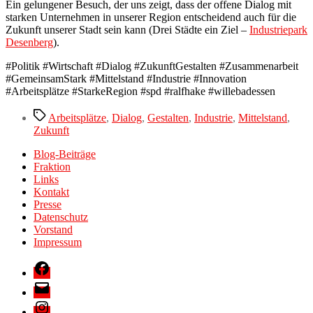
Ein gelungener Besuch, der uns zeigt, dass der offene Dialog mit
starken Unternehmen in unserer Region entscheidend auch für die
Zukunft unserer Stadt sein kann (Drei Städte ein Ziel –
Industriepark
Desenberg
).
#Politik #Wirtschaft #Dialog #ZukunftGestalten #Zusammenarbeit
#GemeinsamStark #Mittelstand #Industrie #Innovation
#Arbeitsplätze #StarkeRegion #spd #ralfhake #willebadessen
Schlagwörter
Arbeitsplätze
,
Dialog
,
Gestalten
,
Industrie
,
Mittelstand
,
Zukunft
Blog-Beiträge
Fraktion
Links
Kontakt
Presse
Datenschutz
Vorstand
Impressum
Facebook
E-
Mail
Instagram