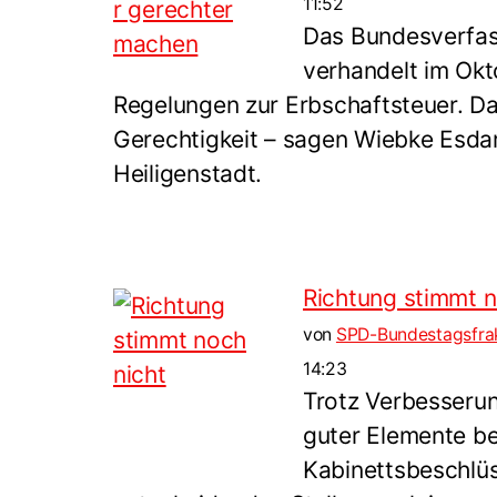
11:52
Das Bundesverfas
verhandelt im Okt
Regelungen zur Erbschaftsteuer. Das
Gerechtigkeit – sagen Wiebke Esda
Heiligenstadt.
Richtung stimmt n
von
SPD-Bundestagsfra
14:23
Trotz Verbesserun
guter Elemente be
Kabinettsbeschlü