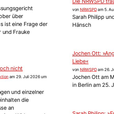
Die NRWSPD trau
sungsgericht
von
NRWSPD
am 5. Au
ober über
Sarah Philipp un
 ist eine Frage der
Hänsch
r und Frauke
Jochen Ott: »Ang
Liebe«
och nicht
von
NRWSPD
am 26. J
Jochen Ott am M
ktion
am 29. Juli 2026 um
in Berlin am 25. 
gen und einzelner
inhalten die
sse an
Sarah Philipp: »E