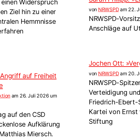
 einen Widerspruch
von
NRWSPD
am 22. J
n Ziel hin zu einer
NRWSPD-Vorsitzen
entralen Hemmnisse
Anschläge auf Ut
erfahren
Jochen Ott: »Ver
von
NRWSPD
am 20. J
Angriff auf Freiheit
NRWSPD-Spitzenk
e
Verteidigung und
ktion
am 26. Juli 2026 um
Friedrich-Ebert-
Kartei von Ernst
ag auf den CSD
Stiftung
ückenlose Aufklärung
 Matthias Miersch.