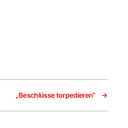
ahl
„Beschlüsse torpedieren“
→