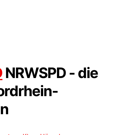
D
NRWSPD - die
ordrhein-
en