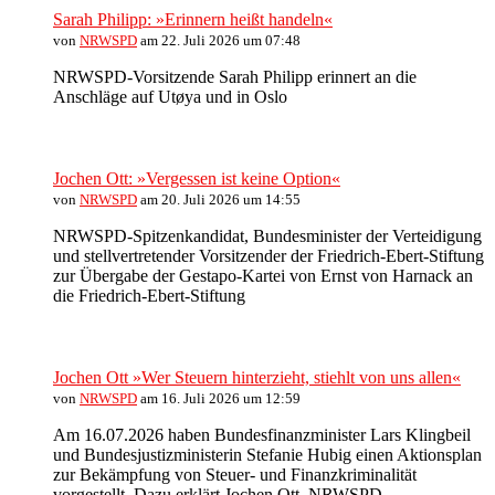
Sarah Philipp: »Erinnern heißt handeln«
von
NRWSPD
am 22. Juli 2026 um 07:48
NRWSPD-Vorsitzende Sarah Philipp erinnert an die
Anschläge auf Utøya und in Oslo
Jochen Ott: »Vergessen ist keine Option«
von
NRWSPD
am 20. Juli 2026 um 14:55
NRWSPD-Spitzenkandidat, Bundesminister der Verteidigung
und stellvertretender Vorsitzender der Friedrich-Ebert-Stiftung
zur Übergabe der Gestapo-Kartei von Ernst von Harnack an
die Friedrich-Ebert-Stiftung
Jochen Ott »Wer Steuern hinterzieht, stiehlt von uns allen«
von
NRWSPD
am 16. Juli 2026 um 12:59
Am 16.07.2026 haben Bundesfinanzminister Lars Klingbeil
und Bundesjustizministerin Stefanie Hubig einen Aktionsplan
zur Bekämpfung von Steuer- und Finanzkriminalität
vorgestellt. Dazu erklärt Jochen Ott, NRWSPD-