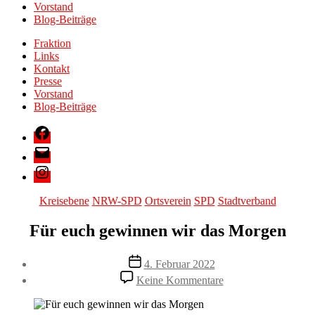
Vorstand
Blog-Beiträge
Fraktion
Links
Kontakt
Presse
Vorstand
Blog-Beiträge
Facebook
E-
Mail
Instagram
Kategorien
Kreisebene
NRW-SPD
Ortsverein
SPD
Stadtverband
Für euch gewinnen wir das Morgen
Veröffentlichungsdatum
4. Februar 2022
zu
Keine Kommentare
Für
euch
gewinnen