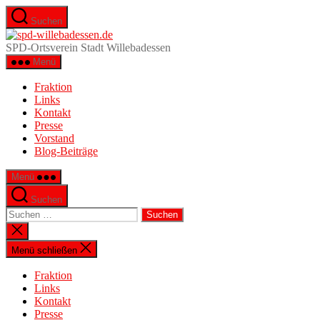
Zum
Suchen
Inhalt
spd-
springen
willebadessen.de
SPD-Ortsverein Stadt Willebadessen
Menü
Fraktion
Links
Kontakt
Presse
Vorstand
Blog-Beiträge
Menü
Suchen
Suche
nach:
Suche
schließen
Menü schließen
Fraktion
Links
Kontakt
Presse