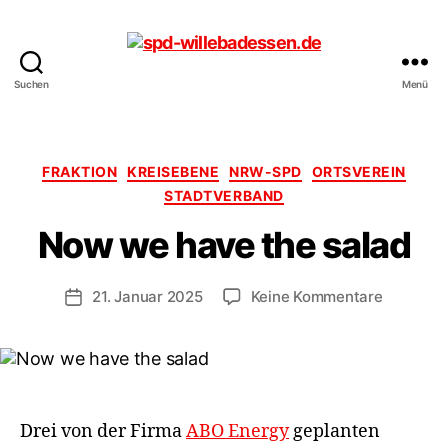
Suchen
Menü
spd-
willebadessen.de
Kategorien
FRAKTION
KREISEBENE
NRW-SPD
ORTSVEREIN
STADTVERBAND
Now we have the salad
zu
21. Januar 2025
Keine Kommentare
Veröffentlichungsdatum
Now
we
have
the
salad
Drei von der Firma
ABO Energy
geplanten