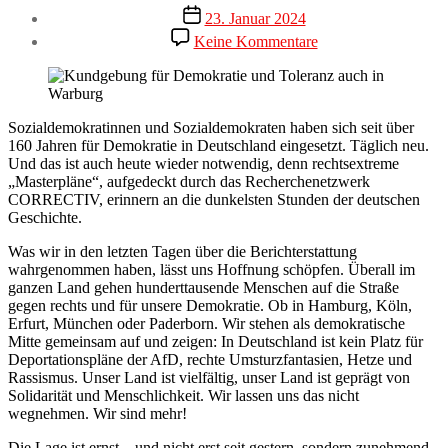
Veröffentlichungsdatum
23. Januar 2024
zu
Keine Kommentare
Wir
stehen
auf
für
Demokratie
Sozialdemokratinnen und Sozialdemokraten haben sich seit über
und
160 Jahren für Demokratie in Deutschland eingesetzt. Täglich neu.
Toleranz
Und das ist auch heute wieder notwendig, denn rechtsextreme
„Masterpläne“, aufgedeckt durch das Recherchenetzwerk
CORRECTIV, erinnern an die dunkelsten Stunden der deutschen
Geschichte.
Was wir in den letzten Tagen über die Berichterstattung
wahrgenommen haben, lässt uns Hoffnung schöpfen. Überall im
ganzen Land gehen hunderttausende Menschen auf die Straße
gegen rechts und für unsere Demokratie. Ob in Hamburg, Köln,
Erfurt, München oder Paderborn. Wir stehen als demokratische
Mitte gemeinsam auf und zeigen: In Deutschland ist kein Platz für
Deportationspläne der AfD, rechte Umsturzfantasien, Hetze und
Rassismus. Unser Land ist vielfältig, unser Land ist geprägt von
Solidarität und Menschlichkeit. Wir lassen uns das nicht
wegnehmen. Wir sind mehr!
Die Lage ist ernst – und nicht erst seit gestern, sondern zunehmend