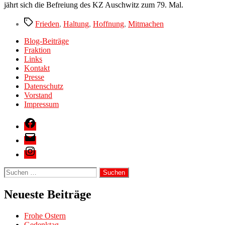
jährt sich die Befreiung des KZ Auschwitz zum 79. Mal.
Schlagwörter
Frieden
,
Haltung
,
Hoffnung
,
Mitmachen
Blog-Beiträge
Fraktion
Links
Kontakt
Presse
Datenschutz
Vorstand
Impressum
Facebook
E-
Mail
Instagram
Suche
nach:
Neueste Beiträge
Frohe Ostern
Gedenktag