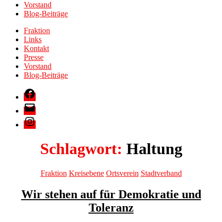
Vorstand
Blog-Beiträge
Fraktion
Links
Kontakt
Presse
Vorstand
Blog-Beiträge
Facebook
E-
Mail
Instagram
Schlagwort:
Haltung
Kategorien
Fraktion
Kreisebene
Ortsverein
Stadtverband
Wir stehen auf für Demokratie und
Toleranz