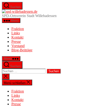
Zum
Suchen
Inhalt
spd-
springen
willebadessen.de
SPD-Ortsverein Stadt Willebadessen
Menü
Fraktion
Links
Kontakt
Presse
Vorstand
Blog-Beiträge
Menü
Suchen
Suche
nach:
Suche
schließen
Menü schließen
Fraktion
Links
Kontakt
Presse