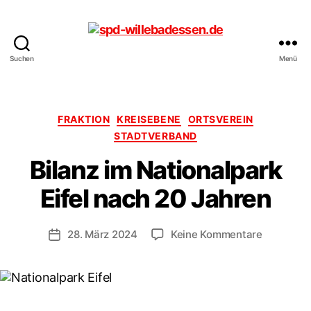
Suchen
Menü
spd-
willebadessen.de
Kategorien
FRAKTION
KREISEBENE
ORTSVEREIN
STADTVERBAND
Bilanz im Nationalpark
Eifel nach 20 Jahren
zu
28. März 2024
Keine Kommentare
Veröffentlichungsdatum
Bilanz
im
Nationalp
Eifel
nach