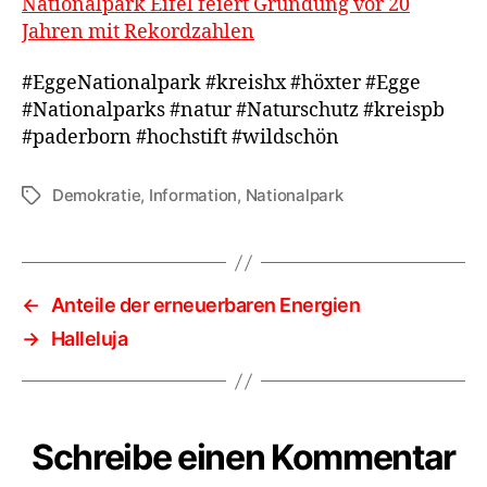
Nationalpark Eifel feiert Gründung vor 20
Jahren mit Rekordzahlen
#EggeNationalpark #kreishx #höxter #Egge
#Nationalparks #natur #Naturschutz #kreispb
#paderborn #hochstift #wildschön
Demokratie
,
Information
,
Nationalpark
Schlagwörter
←
Anteile der erneuerbaren Energien
→
Halleluja
Schreibe einen Kommentar